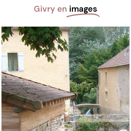
Givry en
images