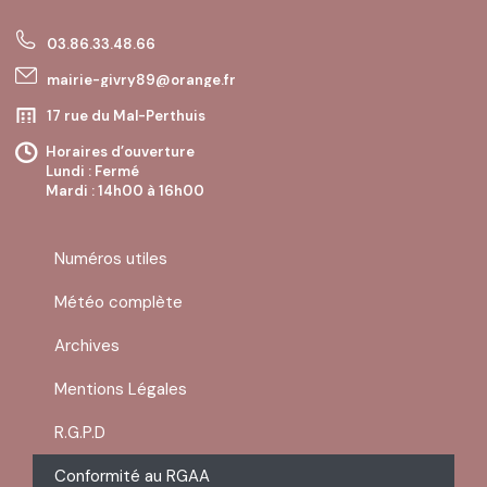
03.86.33.48.66
mairie-givry89@orange.fr
17 rue du Mal-Perthuis
89200 GIVRY
Horaires d’ouverture
Lundi : Fermé
Mardi : 14h00 à 16h00
Mercredi : Fermé
Jeudi : 10h00 à 12h00
Vendredi : Fermé
Numéros utiles
Samedi : Fermé
Dimanche : Fermé
Météo complète
Archives
Mentions Légales
R.G.P.D
Conformité au RGAA