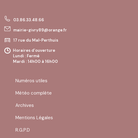
03.86.33.48.66
mairie-givry89@orange.fr
17 rue du Mal-Perthuis
89200 GIVRY
Horaires d’ouverture
Lundi : Fermé
Mardi : 14h00 à 16h00
Mercredi : Fermé
Jeudi : 10h00 à 12h00
Vendredi : Fermé
Numéros utiles
Samedi : Fermé
Dimanche : Fermé
Météo complète
Archives
Mentions Légales
R.G.P.D