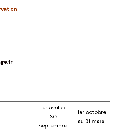
vation :
ge.fr
1er avril au
1er octobre
 :
30
au 31 mars
septembre