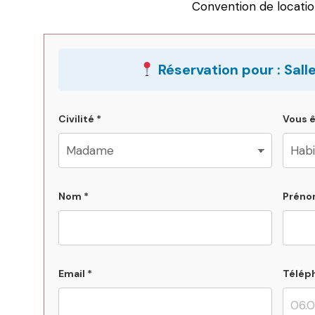
Convention de locati
Réservation pour : Sall
Civilité *
Vous ê
Nom *
Préno
Email *
Télép