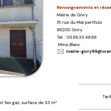
Renseignements et réser
Mairie de Givry
15 rue du Mal perthuis
89200 Givry
Tel. : 03.86.33.48.66
Mme Blanc
mairie-givry89@oran
Tarif
 et feu gaz, surface de 33 m²