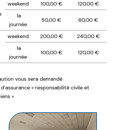
weekend
100,00 €
120,00 €
e
la
50,00 €
60,00 €
journée
weekend
200,00 €
240,00 €
la
100,00 €
120,00 €
journée
aution vous sera demandé
d’assurance « responsabilité civile et
iens »