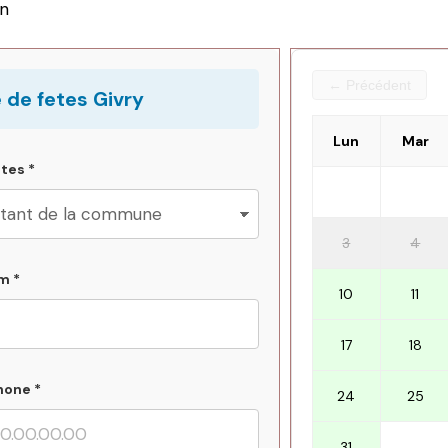
on
← Précédent
e de fetes Givry
Lun
Mar
tes *
3
4
m *
10
11
17
18
hone *
24
25
31