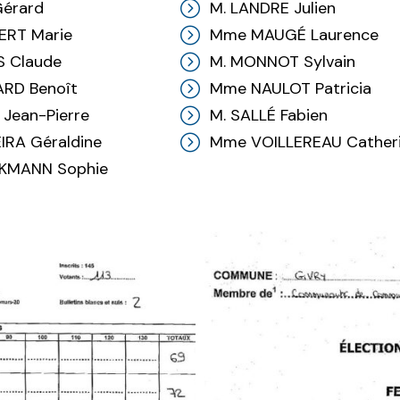
Gérard
M. LANDRE Julien
RT Marie
Mme MAUGÉ Laurence
S Claude
M. MONNOT Sylvain
ARD Benoît
Mme NAULOT Patricia
 Jean-Pierre
M. SALLÉ Fabien
RA Géraldine
Mme VOILLEREAU Cather
KMANN Sophie