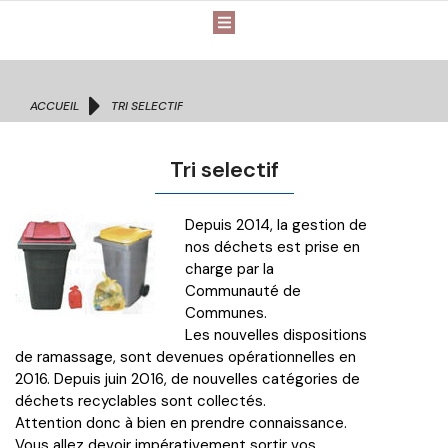
Vous êtes ici :
ACCUEIL
TRI SELECTIF
Tri selectif
Depuis 2014, la gestion de
nos déchets est prise en
charge par la
Communauté de
Communes.
Les nouvelles dispositions
de ramassage, sont devenues opérationnelles en
2016. Depuis juin 2016, de nouvelles catégories de
déchets recyclables sont collectés.
Attention donc à bien en prendre connaissance.
Vous allez devoir impérativement sortir vos